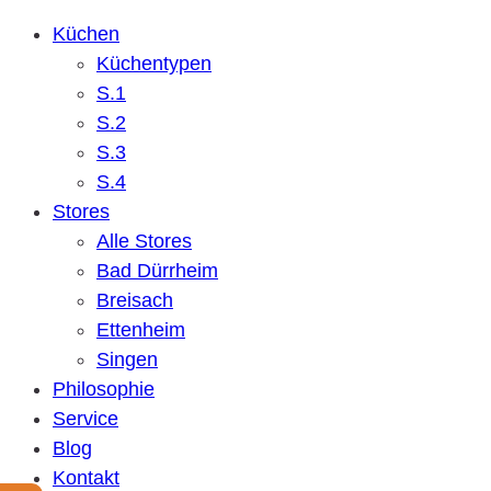
Küchen
Küchentypen
S.1
S.2
S.3
S.4
Stores
Alle Stores
Bad Dürrheim
Breisach
Ettenheim
Singen
Philosophie
Service
Blog
Kontakt