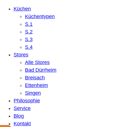
Küchen
Küchentypen
S.1
S.2
S.3
S.4
Stores
Alle Stores
Bad Dürrheim
Breisach
Ettenheim
Singen
Philosophie
Service
Blog
Kontakt