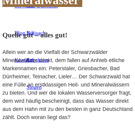
Mineralwässer
Service
S.2
Bad Dürrheim
Blog
S.3
Breisach
Quelle gut – alles gut!
Allein wer an die Vielfalt der Schwarzwälder
Kontakt
S.4
Ettenheim
Mineralwässer denkt, dem fallen auf Anhieb etliche
Markennamen ein: Peterstaler, Griesbacher, Bad
Dürrheimer, Teinacher, Lieler… Der Schwarzwald hat
eine Fülle an erstklassigen Heil- und Mineralwässern
Singen
zu bieten. Und wer die lokalen Wasserversorger fragt,
dem wird häufig bescheinigt, dass das Wasser direkt
aus dem Hahn mit zu den besten in ganz Deutschland
zählt. Doch woran liegt das?