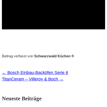
Beitrag verfasst von
Schwarzwald Küchen ®
←
Bosch Einbau-Backöfen Serie 8
TitanCeram – Villeroy & Boch
→
Post
navigation
Neueste Beiträge