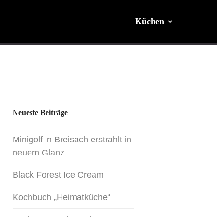
Küchen
Stores
Philosophie
Neueste Beiträge
Minigolf in Breisach erstrahlt in
Service
neuem Glanz
Black Forest Ice Cream
Blog
Kochbuch „Heimatküche“