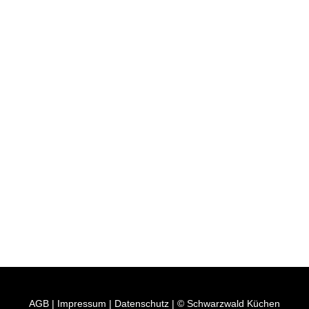
AGB
|
Impressum
|
Datenschutz
| © Schwarzwald Küchen