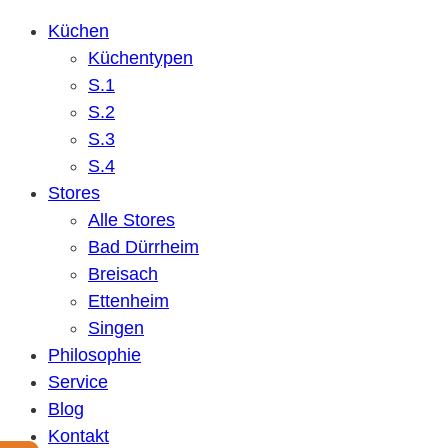
Küchen
Küchentypen
S.1
S.2
S.3
S.4
Stores
Alle Stores
Bad Dürrheim
Breisach
Ettenheim
Singen
Philosophie
Service
Blog
Kontakt