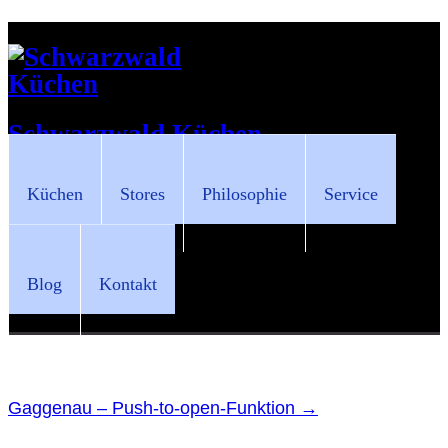
Schwarzwald Küchen
Küchen
Stores
Philosophie
Service
Blog
Kontakt
Gaggenau – Push-to-open-Funktion
→