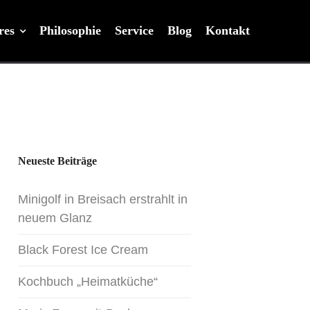
res
Philosophie
Service
Blog
Kontakt
Neueste Beiträge
Minigolf in Breisach erstrahlt in
neuem Glanz
Black Forest Ice Cream
Kochbuch „Heimatküche“