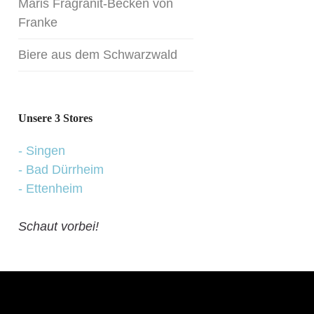
Maris Fragranit-Becken von
Franke
Biere aus dem Schwarzwald
Unsere 3 Stores
- Singen
- Bad Dürrheim
- Ettenheim
Schaut vorbei!