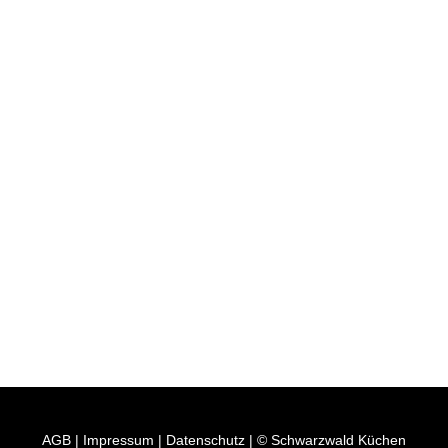
AGB
|
Impressum
|
Datenschutz
| © Schwarzwald Küchen