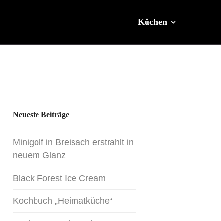
Küchen
Stores
Philosophie
Neueste Beiträge
Minigolf in Breisach erstrahlt in
Service
neuem Glanz
Black Forest Ice Cream
Blog
Kochbuch „Heimatküche“