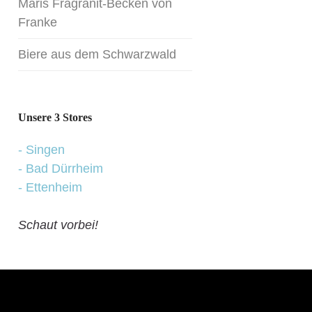
Maris Fragranit-Becken von
Franke
Kontakt
Biere aus dem Schwarzwald
Unsere 3 Stores
- Singen
- Bad Dürrheim
- Ettenheim
Schaut vorbei!