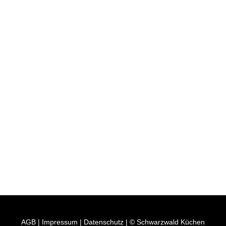
AGB
|
Impressum
|
Datenschutz
| © Schwarzwald Küchen