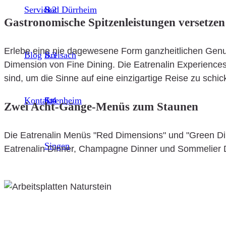
Service
S.2
Bad Dürrheim
Gastronomische Spitzenleistungen versetzen
Erlebe eine nie dagewesene Form ganzheitlichen Genus
Blog
S.3
Breisach
Dimension von Fine Dining. Die Eatrenalin Experiences
sind, um die Sinne auf eine einzigartige Reise zu schic
Kontakt
S.4
Ettenheim
Zwei Acht-Gänge-Menüs zum Staunen
Die Eatrenalin Menüs "Red Dimensions" und "Green Dim
Singen
Eatrenalin Dinner, Champagne Dinner und Sommelier 