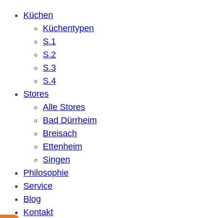
Küchen
Küchentypen
S.1
S.2
S.3
S.4
Stores
Alle Stores
Bad Dürrheim
Breisach
Ettenheim
Singen
Philosophie
Service
Blog
Kontakt